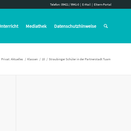
Telefon: 09421 / 9941-0
|
E-Mail
|
Eltern-Portal
nterricht
Mediathek
Datenschutzhinweise
Privat: Aktuelles
/
Klassen
/
10
/
Straubinger Schüler in der Partnerstadt Tuam