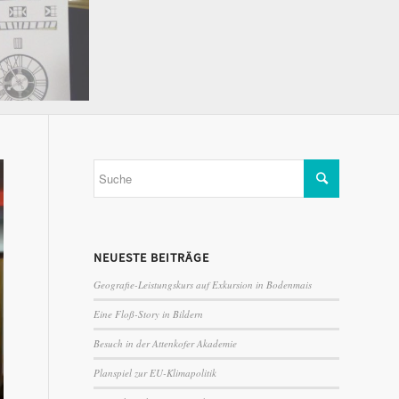
NEUESTE BEITRÄGE
Geografie-Leistungskurs auf Exkursion in Bodenmais
Eine Floß-Story in Bildern
Besuch in der Attenkofer Akademie
Planspiel zur EU-Klimapolitik