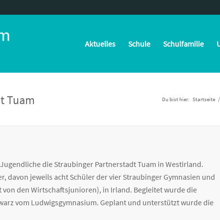
Aktuelles
Schule
Schulfamilie
U
dt Tuam
Du bist hier:
Startseite
/
Jugendliche die Straubinger Partnerstadt Tuam in Westirland.
r, davon jeweils acht Schüler der vier Straubinger Gymnasien und
von den Wirtschaftsjunioren), in Irland.
Begleitet wurde die
hwarz vom Ludwigsgymnasium. Geplant und unterstützt wurde die