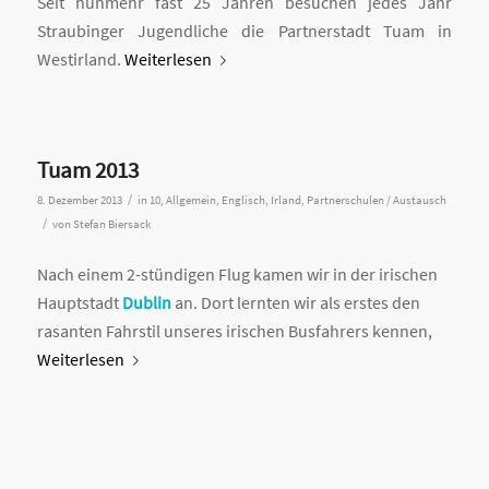
Seit nunmehr fast 25 Jahren besuchen jedes Jahr
Straubinger Jugendliche die Partnerstadt Tuam in
Westirland.
Weiterlesen
Tuam 2013
/
8. Dezember 2013
in
10
,
Allgemein
,
Englisch
,
Irland
,
Partnerschulen / Austausch
/
von
Stefan Biersack
Nach einem 2-stündigen Flug kamen wir in der irischen
Hauptstadt
Dublin
an. Dort lernten wir als erstes den
rasanten Fahrstil unseres irischen Busfahrers kennen,
Weiterlesen