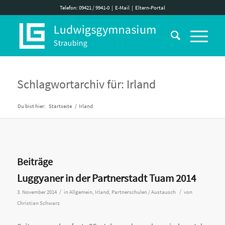
Telefon: 09421 / 9941-0
|
E-Mail
|
Eltern-Portal
Schlagwortarchiv für: Irland
Du bist hier:
Startseite
/
Irland
Beiträge
Luggyaner in der Partnerstadt Tuam 2014
/
/
3. November 2014
in
Allgemein
,
Irland
,
Partnerschulen / Austausch
von
Christian Schwarz