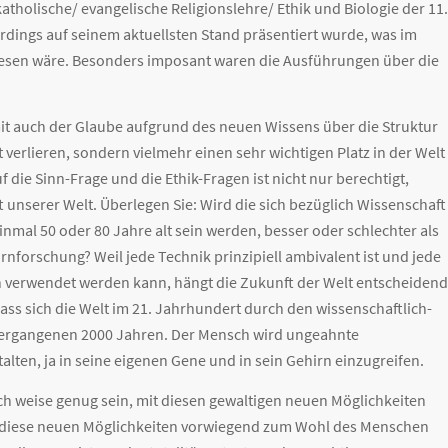
katholische/ evangelische Religionslehre/ Ethik und Biologie der 11.
rdings auf seinem aktuellsten Stand präsentiert wurde, was im
esen wäre. Besonders imposant waren die Ausführungen über die
mit auch der Glaube aufgrund des neuen Wissens über die Struktur
 verlieren, sondern vielmehr einen sehr wichtigen Platz in der Welt
ie Sinn-Frage und die Ethik-Fragen ist nicht nur berechtigt,
 unserer Welt. Überlegen Sie: Wird die sich bezüglich Wissenschaft
nmal 50 oder 80 Jahre alt sein werden, besser oder schlechter als
rnforschung? Weil jede Technik prinzipiell ambivalent ist und jede
 verwendet werden kann, hängt die Zukunft der Welt entscheidend
dass sich die Welt im 21. Jahrhundert durch den wissenschaftlich-
 vergangenen 2000 Jahren. Der Mensch wird ungeahnte
lten, ja in seine eigenen Gene und in sein Gehirn einzugreifen.
ch weise genug sein, mit diesen gewaltigen neuen Möglichkeiten
er diese neuen Möglichkeiten vorwiegend zum Wohl des Menschen