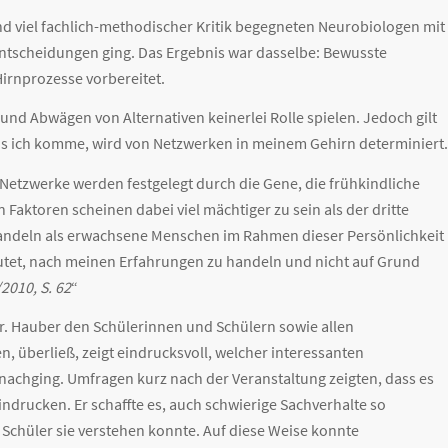
d viel fachlich-methodischer Kritik begegneten Neurobiologen mit
tscheidungen ging. Das Ergebnis war dasselbe: Bewusste
irnprozesse vorbereitet.
und Abwägen von Alternativen keinerlei Rolle spielen. Jedoch gilt
nis ich komme, wird von Netzwerken in meinem Gehirn determiniert.
 Netzwerke werden festgelegt durch die Gene, die frühkindliche
Faktoren scheinen dabei viel mächtiger zu sein als der dritte
r handeln als erwachsene Menschen im Rahmen dieser Persönlichkeit
utet, nach meinen Erfahrungen zu handeln und nicht auf Grund
2010, S. 62
“
Dr. Hauber den Schülerinnen und Schülern sowie allen
, überließ, zeigt eindrucksvoll, welcher interessanten
nachging. Umfragen kurz nach der Veranstaltung zeigten, dass es
ndrucken. Er schaffte es, auch schwierige Sachverhalte so
 Schüler sie verstehen konnte. Auf diese Weise konnte