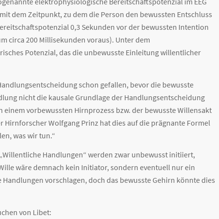
sogenannte elektrophysiologische Bereitschaftspotenzial im EEG
, mit dem Zeitpunkt, zu dem die Person den bewussten Entschluss
. Bereitschaftspotenzial 0,3 Sekunden vor der bewussten Intention
um circa 200 Millisekunden voraus). Unter dem
risches Potenzial, das die unbewusste Einleitung willentlicher
e Handlungsentscheidung schon gefallen, bevor die bewusste
andlung nicht die kausale Grundlage der Handlungsentscheidung
in einem vorbewussten Hirnprozess bzw. der bewusste Willensakt
r Hirnforscher Wolfgang Prinz hat dies auf die prägnante Formel
len, was wir tun.“
: „Willentliche Handlungen“ werden zwar unbewusst initiiert,
lle wäre demnach kein Initiator, sondern eventuell nur ein
 Handlungen vorschlagen, doch das bewusste Gehirn könnte dies
uchen von Libet: