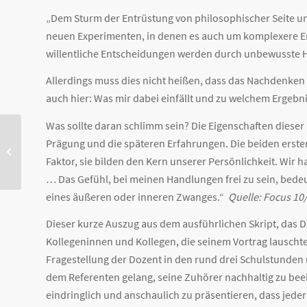
„Dem Sturm der Entrüstung von philosophischer Seite un
neuen Experimenten, in denen es auch um komplexere En
willentliche Entscheidungen werden durch unbewusste H
Allerdings muss dies nicht heißen, dass das Nachdenken 
auch hier: Was mir dabei einfällt und zu welchem Ergeb
Was sollte daran schlimm sein? Die Eigenschaften dieser
Prägung und die späteren Erfahrungen. Die beiden ersten 
Regionalfinale ‚Jugend
debattiert‘ in Regensburg
Faktor, sie bilden den Kern unserer Persönlichkeit. Wi
… Das Gefühl, bei meinen Handlungen frei zu sein, bede
eines äußeren oder inneren Zwanges.“
Quelle: Focus 10/
Dieser kurze Auszug aus dem ausführlichen Skript, das 
Kollegeninnen und Kollegen, die seinem Vortrag lauschten
Fragestellung der Dozent in den rund drei Schulstunden 
dem Referenten gelang, seine Zuhörer nachhaltig zu beei
eindringlich und anschaulich zu präsentieren, dass jeder