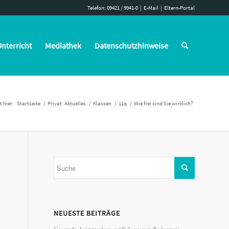
Telefon: 09421 / 9941-0
|
E-Mail
|
Eltern-Portal
nterricht
Mediathek
Datenschutzhinweise
t hier:
Startseite
/
Privat: Aktuelles
/
Klassen
/
11q
/
Wie frei sind Sie wirklich?
NEUESTE BEITRÄGE
Geografie-Leistungskurs auf Exkursion in Bodenmais