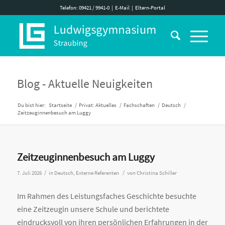
Telefon: 09421 / 9941-0
|
E-Mail
|
Eltern-Portal
Blog - Aktuelle Neuigkeiten
Du bist hier:
Startseite
/
Privat: Aktuelles
/
Fachschaften
/
Deutsch
/
Zeitzeuginnenbesuch am Luggy
Zeitzeuginnenbesuch am Luggy
/
/
7. Juli 2026
in
Deutsch
,
Externe Referenten
von
Christina Schiller
Im Rahmen des Leistungsfaches Geschichte besuchte
eine Zeitzeugin unsere Schule und berichtete
eindrucksvoll von ihren persönlichen Erfahrungen in der