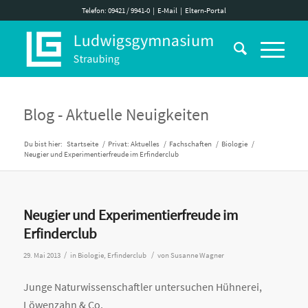
Telefon: 09421 / 9941-0
|
E-Mail
|
Eltern-Portal
Blog - Aktuelle Neuigkeiten
Du bist hier:
Startseite
/
Privat: Aktuelles
/
Fachschaften
/
Biologie
/
Neugier und Experimentierfreude im Erfinderclub
Neugier und Experimentierfreude im
Erfinderclub
/
/
29. Mai 2013
in
Biologie
,
Erfinderclub
von
Susanne Wagner
Junge Naturwissenschaftler untersuchen Hühnerei,
Löwenzahn & Co.