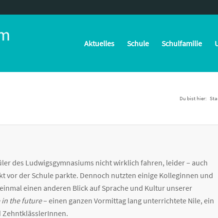
Aktuelles
Schule
Schulfamilie
U
Du bist hier:
Sta
er des Ludwigsgymnasiums nicht wirklich fahren, leider – auch
t vor der Schule parkte. Dennoch nutzten einige Kolleginnen und
 einmal einen anderen Blick auf Sprache und Kultur unserer
 in the future
– einen ganzen Vormittag lang unterrichtete Nile, ein
d ZehntklässlerInnen.