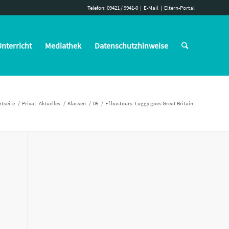
Telefon: 09421 / 9941-0
|
E-Mail
|
Eltern-Portal
nterricht
Mediathek
Datenschutzhinweise
rtseite
/
Privat: Aktuelles
/
Klassen
/
05
/
Ef bustours: Luggy goes Great Britain