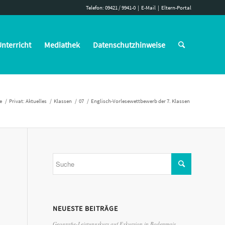
Telefon: 09421 / 9941-0
|
E-Mail
|
Eltern-Portal
nterricht
Mediathek
Datenschutzhinweise
e
/
Privat: Aktuelles
/
Klassen
/
07
/
Englisch-Vorlesewettbewerb der 7. Klassen
NEUESTE BEITRÄGE
Geografie-Leistungskurs auf Exkursion in Bodenmais