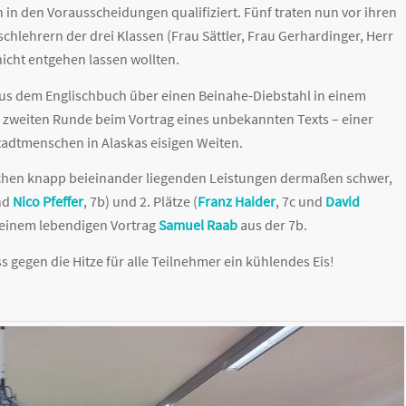
h in den Vorausscheidungen qualifiziert. Fünf traten nun vor ihren
hlehrern der drei Klassen (Frau Sättler, Frau Gerhardinger, Herr
nicht entgehen lassen wollten.
 aus dem Englischbuch über einen Beinahe-Diebstahl in einem
 zweiten Runde beim Vortrag eines unbekannten Texts – einer
adtmenschen in Alaskas eisigen Weiten.
rochen knapp beieinander liegenden Leistungen dermaßen schwer,
nd
Nico Pfeffer
, 7b) und 2. Plätze (
Franz Haider
, 7c und
David
t seinem lebendigen Vortrag
Samuel Raab
aus der 7b.
 gegen die Hitze für alle Teilnehmer ein kühlendes Eis!