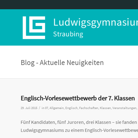
Blog - Aktuelle Neuigkeiten
Englisch-Vorlesewettbewerb der 7. Klassen
/
29. Juli 2015
in
07
,
Allgemein
,
Englisch
,
Fachschaften
,
Klassen
,
Veranstaltungen
,
Fünf Kandidaten, fünf Juroren, drei Klassen – sie fanden 
Ludwigsgymnasiums zu einem Englisch-Vorlesewettbewe