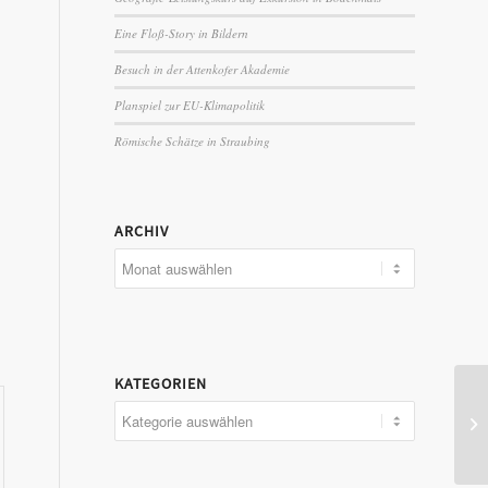
Eine Floß-Story in Bildern
Besuch in der Attenkofer Akademie
Planspiel zur EU-Klimapolitik
Römische Schätze in Straubing
ARCHIV
KATEGORIEN
Kategorien