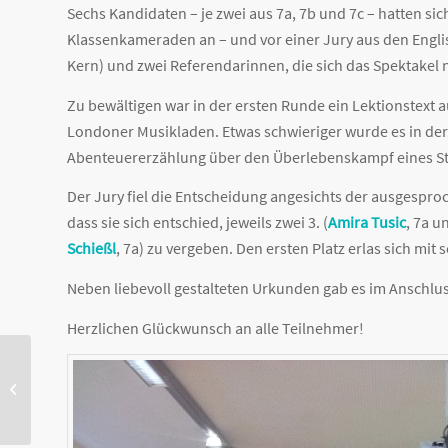
Sechs Kandidaten – je zwei aus 7a, 7b und 7c – hatten sic
Klassenkameraden an – und vor einer Jury aus den Englisc
Kern) und zwei Referendarinnen, die sich das Spektakel 
Zu bewältigen war in der ersten Runde ein Lektionstext
Londoner Musikladen. Etwas schwieriger wurde es in der
Abenteuererzählung über den Überlebenskampf eines St
Der Jury fiel die Entscheidung angesichts der ausgesp
dass sie sich entschied, jeweils zwei 3. (
Amira Tusic
, 7a u
Schießl
, 7a) zu vergeben. Den ersten Platz erlas sich mi
Neben liebevoll gestalteten Urkunden gab es im Anschluss
Herzlichen Glückwunsch an alle Teilnehmer!
Impressionen vom
Workshop mit Faber-
Castell