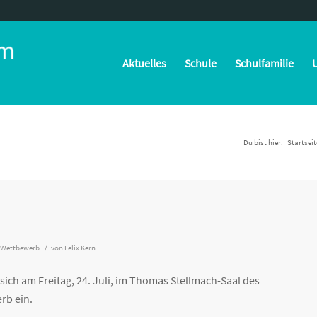
Aktuelles
Schule
Schulfamilie
U
Du bist hier:
Startseit
/
Wettbewerb
von
Felix Kern
sich am Freitag, 24. Juli, im Thomas Stellmach-Saal des
rb ein.