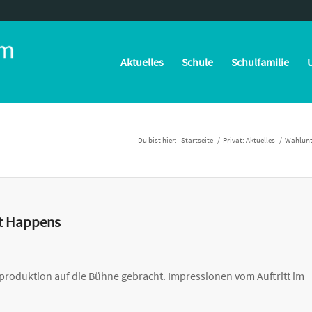
Aktuelles
Schule
Schulfamilie
U
Du bist hier:
Startseite
/
Privat: Aktuelles
/
Wahlunt
it Happens
produktion auf die Bühne gebracht. Impressionen vom Auftritt im