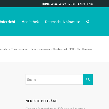
Telefon: 09421 / 9941-0
|
E-Mail
|
Eltern-Portal
nterricht
Mediathek
Datenschutzhinweise
erricht
/
Theatergruppe
/
Impressionen vom Theaterstück: ERDE – Shit Happens
NEUESTE BEITRÄGE
Geografie-Leistungskurs auf Exkursion in Bodenmais