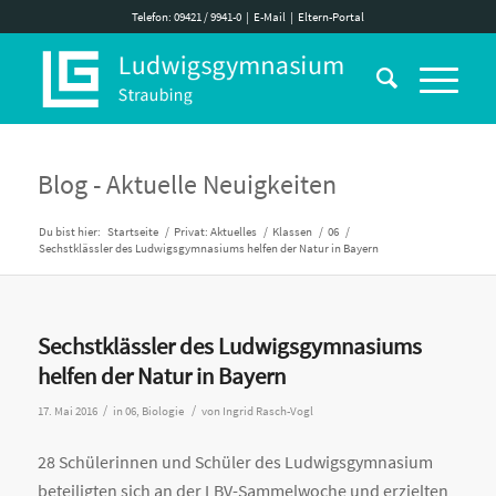
Telefon: 09421 / 9941-0
|
E-Mail
|
Eltern-Portal
Blog - Aktuelle Neuigkeiten
Du bist hier:
Startseite
/
Privat: Aktuelles
/
Klassen
/
06
/
Sechstklässler des Ludwigsgymnasiums helfen der Natur in Bayern
Sechstklässler des Ludwigsgymnasiums
helfen der Natur in Bayern
/
/
17. Mai 2016
in
06
,
Biologie
von
Ingrid Rasch-Vogl
28 Schülerinnen und Schüler des Ludwigsgymnasium
beteiligten sich an der LBV-Sammelwoche und erzielten