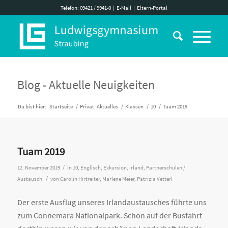
Telefon: 09421 / 9941-0
|
E-Mail
|
Eltern-Portal
Blog - Aktuelle Neuigkeiten
Du bist hier:
Startseite
/
Privat: Aktuelles
/
Klassen
/
10
/
Tuam 2019
Tuam 2019
/
12. November 2019
in
10
,
Englisch
,
Exkursion
,
Irland
,
Partnerschulen /
/
Austausch
von
Carolin Hirtreiter, Marlene Meier, Patrizia Vetterl
Der erste Ausflug unseres Irlandaustausches führte uns
zum Connemara Nationalpark. Schon auf der Busfahrt