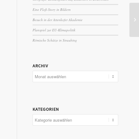
Eine Floß-Story in Bildern
Besuch in der Attenkofer Akademie
Planspiel zur EU-Klimapolitik
Römische Schätze in Straubing
ARCHIV
KATEGORIEN
Kategorien