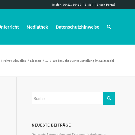
Telefon: 09421 / 9941-0
|
E-Mail
|
Eltern-Portal
nterricht
Mediathek
Datenschutzhinweise
/
Privat: Aktuelles
/
Klassen
/
10
/
10d besucht Suchtausstellung im Salzstadel
NEUESTE BEITRÄGE
Geografie-Leistungskurs auf Exkursion in Bodenmais