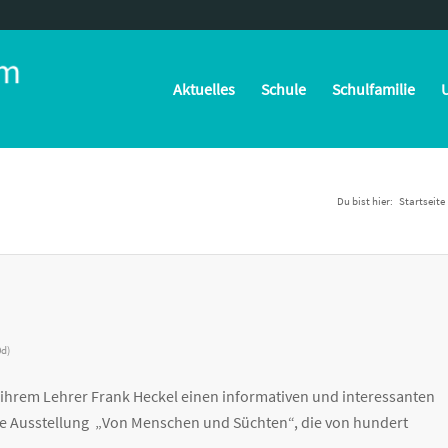
Aktuelles
Schule
Schulfamilie
U
Du bist hier:
Startseite
0d)
 ihrem Lehrer Frank Heckel einen informativen und interessanten
ie Ausstellung „Von Menschen und Süchten“, die von hundert