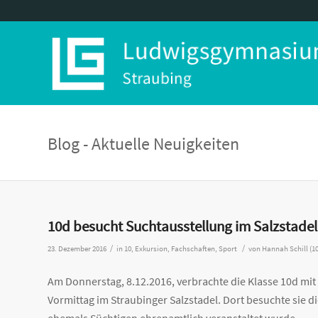
Blog - Aktuelle Neuigkeiten
10d besucht Suchtausstellung im Salzstadel
/
/
23. Dezember 2016
in
10
,
Exkursion
,
Fachschaften
,
Sport
von
Hannah Schill (1
Am Donnerstag, 8.12.2016, verbrachte die Klasse 10d mit
Vormittag im Straubinger Salzstadel. Dort
besuchte sie d
ehemals Süchtigen ehrenamtlich veranstaltet wurde.