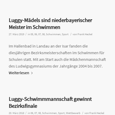
Luggy-Mädels sind niederbayerischer
Meister im Schwimmen
/
/
27. März 2019
in
05
,
06
,
07
,
08
,
Schwimmen
,
Sport
von
Frank Heckel
Im Hallenbad in Landau an der Isar fanden die
diesjährigen Bezirksmeisterschaften im Schwimmen für
Schulen statt. Mit am Start auch die Mädchenmannschaft
des Ludwigsgymnasiums der Jahrgänge 2004 bis 2007.
Weiterlesen
Luggy-Schwimmmannschaft gewinnt
Bezirksfinale
/
/
20. März 2018
in
06
,
07
,
08
,
Schwimmen
,
Sport
,
Wettbewerb
von
Frank Heckel