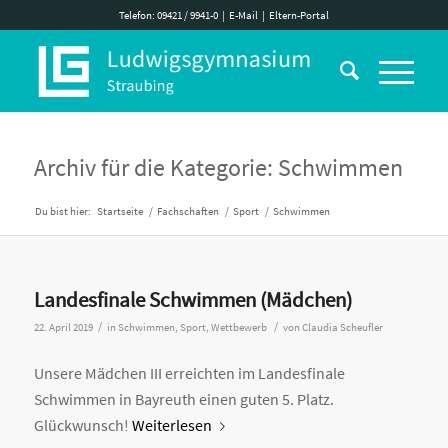
Telefon: 09421 / 9941-0
|
E-Mail
|
Eltern-Portal
Archiv für die Kategorie: Schwimmen
Du bist hier:
Startseite
/
Fachschaften
/
Sport
/
Schwimmen
Landesfinale Schwimmen (Mädchen)
/
/
22. April 2019
in
Schwimmen
,
Sport
,
Wettbewerb
von
Claudia Scheufler
Unsere Mädchen III erreichten im Landesfinale
Schwimmen in Bayreuth einen guten 5. Platz.
Glückwunsch!
Weiterlesen