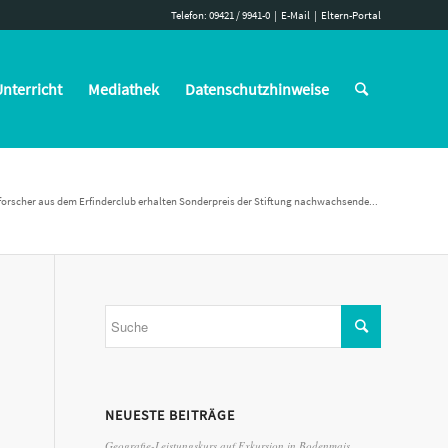
Telefon: 09421 / 9941-0
|
E-Mail
|
Eltern-Portal
nterricht
Mediathek
Datenschutzhinweise
orscher aus dem Erfinderclub erhalten Sonderpreis der Stiftung nachwachsende...
NEUESTE BEITRÄGE
Geografie-Leistungskurs auf Exkursion in Bodenmais