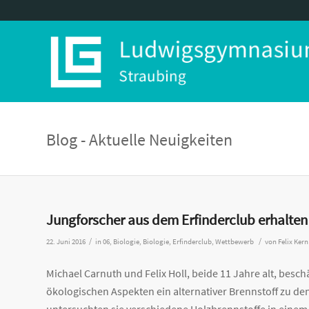
Blog - Aktuelle Neuigkeiten
Jungforscher aus dem Erfinderclub erhalte
/
/
22. Juni 2016
in
06
,
Biologie
,
Biologie
,
Erfinderclub
,
Wettbewerb
von
Felix Kern
Michael Carnuth und Felix Holl, beide 11 Jahre alt, beschä
ökologischen Aspekten ein alternativer Brennstoff zu de
untersuchten sie verschiedene Holzbrennstoffe in einem