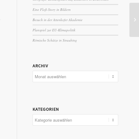
Eine Floß-Story in Bildern
r
Besuch in der Attenkofer Akademie
Planspiel zur EU-Klimapolitik
Römische Schätze in Straubing
ARCHIV
KATEGORIEN
Kategorien