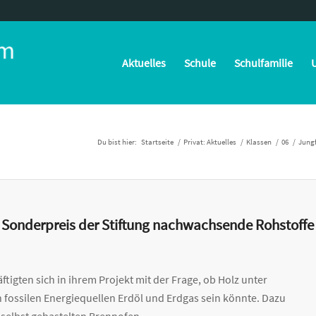
Aktuelles
Schule
Schulfamilie
U
Du bist hier:
Startseite
/
Privat: Aktuelles
/
Klassen
/
06
/
Jungf
n Sonderpreis der Stiftung nachwachsende Rohstoffe
ftigten sich in ihrem Projekt mit der Frage, ob Holz unter
n
fossilen Energiequellen Erdöl und Erdgas sein könnte. Dazu
 selbst gebastelten Brennofen.