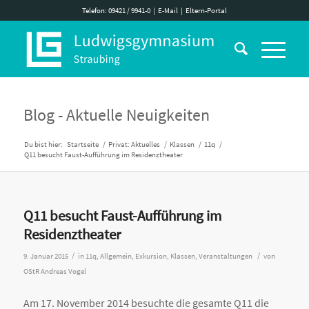
Telefon: 09421 / 9941-0
|
E-Mail
|
Eltern-Portal
Blog - Aktuelle Neuigkeiten
Du bist hier:
Startseite
/
Privat: Aktuelles
/
Klassen
/
11q
/
Q11 besucht Faust-Aufführung im Residenztheater
Q11 besucht Faust-Aufführung im
Residenztheater
/
/
9. Januar 2015
in
11q
,
Allgemein
,
Exkursion
,
Klassen
,
Veranstaltungen
von
OStR Andreas Vogel
Am 17. November 2014 besuchte die gesamte Q11 die