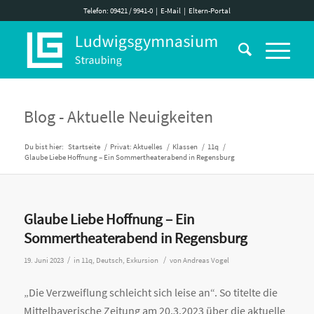
Telefon: 09421 / 9941-0
|
E-Mail
|
Eltern-Portal
Blog - Aktuelle Neuigkeiten
Du bist hier:
Startseite
/
Privat: Aktuelles
/
Klassen
/
11q
/
Glaube Liebe Hoffnung – Ein Sommertheaterabend in Regensburg
Glaube Liebe Hoffnung – Ein
Sommertheaterabend in Regensburg
/
/
19. Juni 2023
in
11q
,
Deutsch
,
Exkursion
von
Andreas Vogel
„Die Verzweiflung schleicht sich leise an“. So titelte die
Mittelbayerische Zeitung am 20.3.2023 über die aktuelle