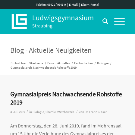
Telefon: 09421 / 9941-0
|
E-Mail
|
Eltern-Portal
Blog - Aktuelle Neuigkeiten
Du bist hier:
Startseite
/
Privat: Aktuelles
/
Fachschaften
/
Biologie
/
Gymnasialpreis Nachwachsende Rohstoffe 2019
Gymnasialpreis Nachwachsende Rohstoffe
2019
/
/
3. Juli 2019
in
Biologie
,
Chemie
,
Wettbewerb
von
Dr. Franz Glaser
Am Donnerstag, den 28. Juni 2019, fand im Mohrensaal
um 15 Uhr die Verleihung des Gymnasialpreises der