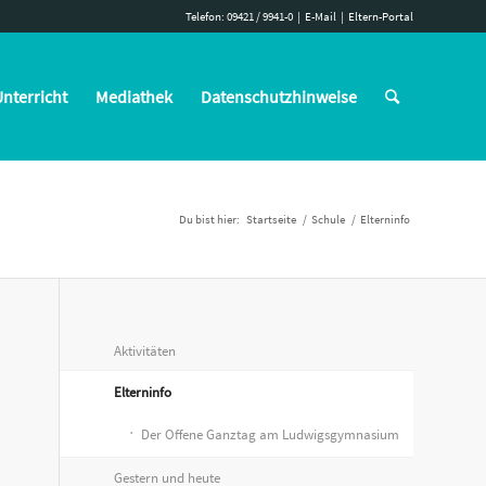
Telefon: 09421 / 9941-0
|
E-Mail
|
Eltern-Portal
nterricht
Mediathek
Datenschutzhinweise
Du bist hier:
Startseite
/
Schule
/
Elterninfo
Aktivitäten
Elterninfo
Der Offene Ganztag am Ludwigsgymnasium
Gestern und heute