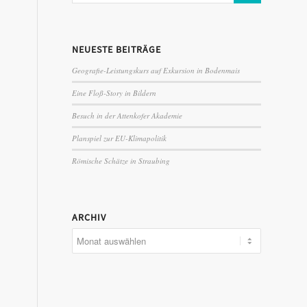
NEUESTE BEITRÄGE
Geografie-Leistungskurs auf Exkursion in Bodenmais
Eine Floß-Story in Bildern
Besuch in der Attenkofer Akademie
Planspiel zur EU-Klimapolitik
Römische Schätze in Straubing
ARCHIV