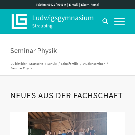
Telefon: 09421 / 9941-0
|
E-Mail
|
Eltern-Portal
Seminar Physik
Du bist hier:
Startseite
/
Schule
/
Schulfamilie
/
Studienseminar
/
Seminar Physik
NEUES AUS DER FACHSCHAFT