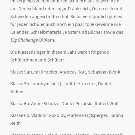
im Vergleich zu den anderen Schülern aus Bayern bzw.
aus Deutschland oder sogar Frankreich, Österreich und
Schweden abgeschnitten hat. Selbstverständlich gibt es
für jeden Schüler auch noch ein paar tolle Gewinne wie
Kalender, Schreibmaterial, Poster und Bücher sowie das
Big Challenge
-Diplom.
Die Klassensieger in diesem Jahr waren folgende
Schülerinnen und Schüler:
Klasse 5a: Lea Hirtreiter, Andreas Rott, Sebastian Blenk
Klasse 5b: [anonymisiert], Judith Hirtreiter, Daniel
Nidens
Klasse 6a: Annie Schulze, Daniel Pecarski, Robert Wolf
Klasse 6b: Vladimir Sokolov, Marlene Eiglsperger, Janina
Reith
Klasse 6c: Jonas Zwickl, Jonas Heidgen, Florian Knappik