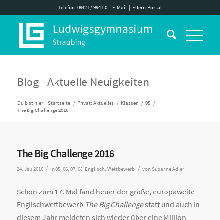
Telefon: 09421 / 9941-0
|
E-Mail
|
Eltern-Portal
Blog - Aktuelle Neuigkeiten
Du bist hier:
Startseite
/
Privat: Aktuelles
/
Klassen
/
05
/
The Big Challenge 2016
The Big Challenge 2016
/
/
24. Juli 2016
in
05
,
06
,
07
,
08
,
Englisch
,
Wettbewerb
von
Susanne Adler
Schon zum 17. Mal fand heuer der große, europaweite
Englischwettbewerb
The Big Challenge
statt und auch in
diesem Jahr meldeten sich wieder über eine Million