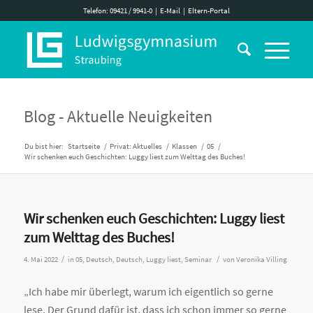
Telefon: 09421 / 9941-0
|
E-Mail
|
Eltern-Portal
Blog - Aktuelle Neuigkeiten
Du bist hier:
Startseite
/
Privat: Aktuelles
/
Klassen
/
05
/
Wir schenken euch Geschichten: Luggy liest zum Welttag des Buches!
Wir schenken euch Geschichten: Luggy liest
zum Welttag des Buches!
/
/
4. Mai 2022
in
05
,
Deutsch
,
Deutsch
,
Luggy liest
,
Seminar
von
Veronika Villing
„Ich habe mir überlegt, warum ich eigentlich so gerne
lese. Der Grund dafür ist, dass ich schon immer so gerne