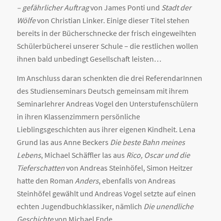
– gefährlicher Auftrag
von James Ponti und
Stadt der
Wölfe
von Christian Linker. Einige dieser Titel stehen
bereits in der Bücherschnecke der frisch eingeweihten
Schülerbücherei unserer Schule – die restlichen wollen
ihnen bald unbedingt Gesellschaft leisten…
Im Anschluss daran schenkten die drei ReferendarInnen
des Studienseminars Deutsch gemeinsam mit ihrem
Seminarlehrer Andreas Vogel den Unterstufenschülern
in ihren Klassenzimmern persönliche
Lieblingsgeschichten aus ihrer eigenen Kindheit. Lena
Grund las aus Anne Beckers
Die beste Bahn meines
Lebens
, Michael Schäffler las aus
Rico, Oscar und die
Tieferschatten
von Andreas Steinhöfel, Simon Heitzer
hatte den Roman
Anders
, ebenfalls von Andreas
Steinhöfel gewählt und Andreas Vogel setzte auf einen
echten Jugendbuchklassiker, nämlich
Die unendliche
Geschichte
von Michael Ende.