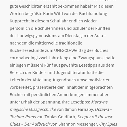
gute Geschichten erzählt bekommen habe!“ Mit diesen
Worten begrüßte Karin Wittl von der Buchhandlung
Rupprecht in diesem Schuljahr endlich wieder
persönlich die Schülerinnen und Schüler der Fünften
des Ludwigsgymnasiums am Dienstag in der Aula –
nachdem die mittlerweile traditionelle
Bücherlesestunde zum UNESCO-Welttag des Buches
coronabedingt zwei Jahre lang eine Zwangspause hatte
einlegen müssen! Fünf ausgewählte Lesetipps aus dem
Bereich der Kinder- und Jugendliteratur hatte die
Leiterin der Abteilung Jugendbuch umso motivierter
vorbereitet,
präsentierte den Inhalt der mitgebrachten
Bücher mit persönlichen Anmerkungen, immer aber
unter Erhalt der Spannung. Ihre Lesetipps:
Merdyns
magische Missgeschicke
von Simon Farnaby,
Octavia –
Tochter Roms
von Tobias Goldfarb,
Keeper oft the lost
Cities – Der Aufbruch
von Shannon Messenger,
City Spies