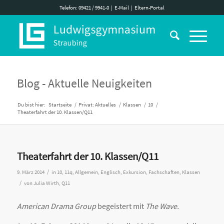
Telefon: 09421 / 9941-0
|
E-Mail
|
Eltern-Portal
Blog - Aktuelle Neuigkeiten
Du bist hier:
Startseite
/
Privat: Aktuelles
/
Klassen
/
10
/
Theaterfahrt der 10. Klassen/Q11
Theaterfahrt der 10. Klassen/Q11
/
9. März 2014
in
10
,
11q
,
Allgemein
,
Englisch
,
Exkursion
,
Fachschaften
,
Klassen
/
von
Julia Wirth, Q11
American Drama Group
begeistert mit
The Wave.