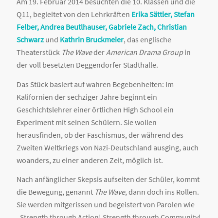
Am 19. Februar 2014 besuchten die 10. Klassen und die
Q11, begleitet von den Lehrkräften
Erika Sättler, Stefan
Felber, Andrea Beutlhauser, Gabriele Zach, Christian
Schwarz
und
Kathrin Bruckmeier
, das englische
Theaterstück
The Wave
der
American Drama Group
in
der voll besetzten Deggendorfer Stadthalle.
Das Stück basiert auf wahren Begebenheiten: Im
Kalifornien der sechziger Jahre beginnt ein
Geschichtslehrer einer örtlichen High School ein
Experiment mit seinen Schülern. Sie wollen
herausfinden, ob der Faschismus, der während des
Zweiten Weltkriegs von Nazi-Deutschland ausging, auch
woanders, zu einer anderen Zeit, möglich ist.
Nach anfänglicher Skepsis aufseiten der Schüler, kommt
die Bewegung, genannt
The Wave
, dann doch ins Rollen.
Sie werden mitgerissen und begeistert von Parolen wie
„Strength through Action! Strength through Community!