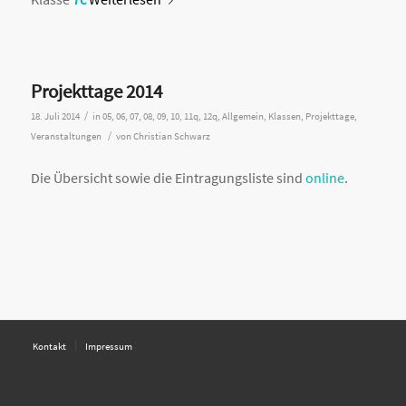
Projekttage 2014
/
18. Juli 2014
in
05
,
06
,
07
,
08
,
09
,
10
,
11q
,
12q
,
Allgemein
,
Klassen
,
Projekttage
,
/
Veranstaltungen
von
Christian Schwarz
Die Übersicht sowie die Eintragungsliste sind
online
.
Kontakt
Impressum