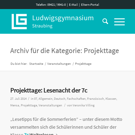
Telefon: 09421 / 9941-0
|
E-Mail
|
Eltern-Portal
Archiv für die Kategorie: Projekttage
Du bist hier:
Startseite
/
Veranstaltungen
/
Projekttage
Projekttage: Lesenacht der 7c
/
27. Juli 2014
in
07
,
Allgemein
,
Deutsch
,
Fachschaften
,
Französisch
,
Klassen
,
/
Mensa
,
Projekttage
,
Veranstaltungen
von
Veronika Villing
„Lesetipps für die Sommerferien“ – unter diesem Motto
versammelten sich die Schülerinnen und Schüler der
Klasse
7c
Weiterlesen