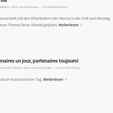
/
,
Religion / Ethik
,
Veranstaltungen
von
Angelika Haimerl
menarbeit mit den Mitarbeitern der Mensa in der Zeit vom Montag
on zum Thema
Fairer Handel
geplant.
Weiterlesen
naires un jour, partenaires toujours!
/
ranzösisch
,
Klassen
,
Mensa
,
Veranstaltungen
von
Veronika Villing
utsch-französischen Tag.
Weiterlesen