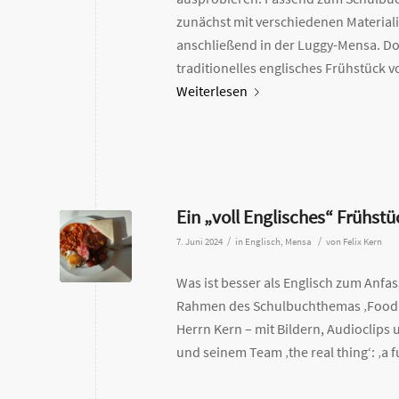
zunächst mit verschiedenen Materiali
anschließend in der Luggy-Mensa. D
traditionelles englisches Frühstück vo
Weiterlesen
Ein „voll Englisches“ Frühstü
/
/
7. Juni 2024
in
Englisch
,
Mensa
von
Felix Kern
Was ist besser als Englisch zum Anfa
Rahmen des Schulbuchthemas ‚Food in
Herrn Kern – mit Bildern, Audioclip
und seinem Team ‚the real thing‘: ‚a fu