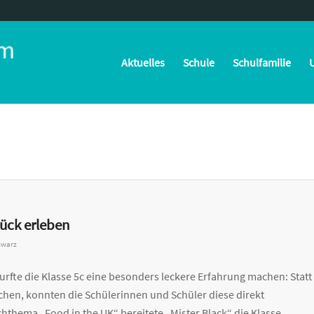
Aktuelles
Schule
Schulfamilie
U
tück erleben
hwarz
rfte die Klasse 5c eine besonders leckere Erfahrung machen: Statt
chen, konnten die Schülerinnen und Schüler diese direkt
thema „Food in the UK“ bereitete „Mister Black“ die Klasse