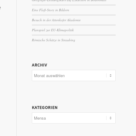
e
Eine Floß-Story in Bildern
Besuch in der Attenkofer Akademie
Planspiel zur EU-Klimapolitik
Römische Schätze in Straubing
ARCHIV
KATEGORIEN
Kategorien