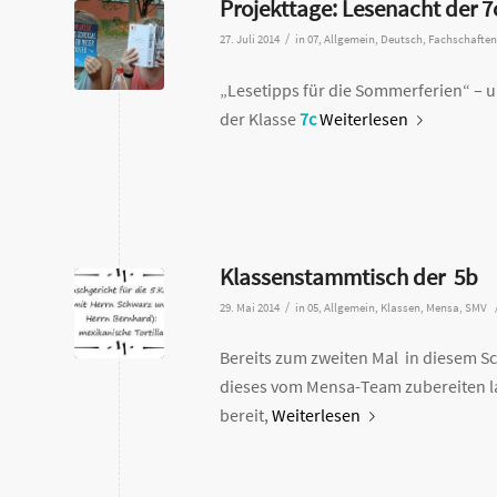
Projekttage: Lesenacht der 7
/
27. Juli 2014
in
07
,
Allgemein
,
Deutsch
,
Fachschaften
„Lesetipps für die Sommerferien“ – 
der Klasse
7c
Weiterlesen
Klassenstammtisch der 5b
/
29. Mai 2014
in
05
,
Allgemein
,
Klassen
,
Mensa
,
SMV
Bereits zum zweiten Mal in diesem Sc
dieses vom Mensa-Team zubereiten la
bereit,
Weiterlesen