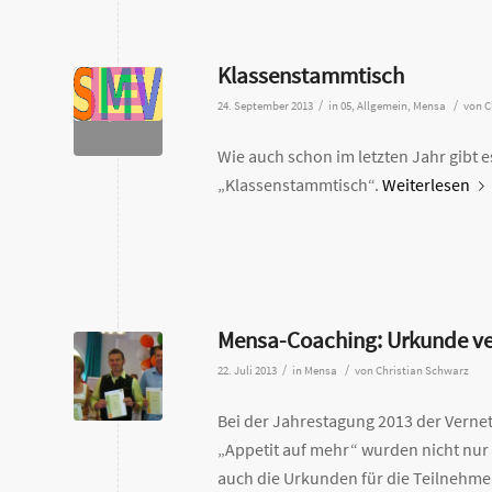
Klassenstammtisch
/
/
24. September 2013
in
05
,
Allgemein
,
Mensa
von
C
Wie auch schon im letzten Jahr gibt 
„Klassenstammtisch“.
Weiterlesen
Mensa-Coaching: Urkunde ve
/
/
22. Juli 2013
in
Mensa
von
Christian Schwarz
Bei der Jahrestagung 2013 der Vern
„Appetit auf mehr“ wurden nicht nur 
auch die Urkunden für die Teilnehme