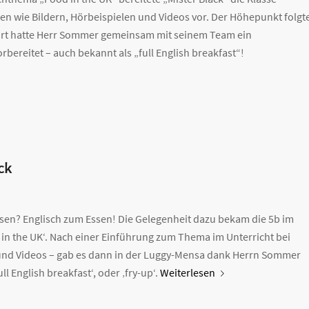
en wie Bildern, Hörbeispielen und Videos vor. Der Höhepunkt folgt
ort hatte Herr Sommer gemeinsam mit seinem Team ein
rbereitet – auch bekannt als „full English breakfast“!
ck
ssen? Englisch zum Essen! Die Gelegenheit dazu bekam die 5b im
 the UK‘. Nach einer Einführung zum Thema im Unterricht bei
s und Videos – gab es dann in der Luggy-Mensa dank Herrn Sommer
ll English breakfast‘, oder ‚fry-up‘.
Weiterlesen