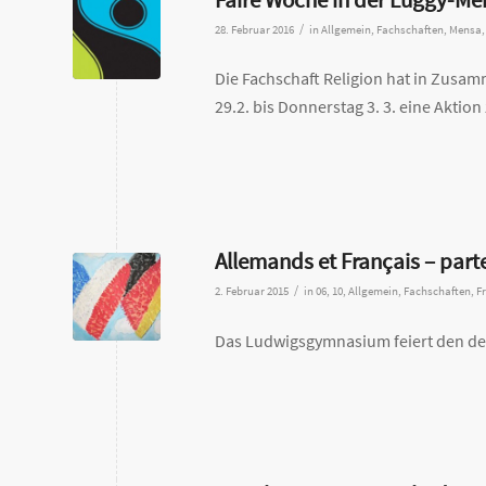
/
28. Februar 2016
in
Allgemein
,
Fachschaften
,
Mensa
Die Fachschaft Religion hat in Zusam
29.2. bis Donnerstag 3. 3. eine Akti
Allemands et Français – parte
/
2. Februar 2015
in
06
,
10
,
Allgemein
,
Fachschaften
,
F
Das Ludwigsgymnasium feiert den de