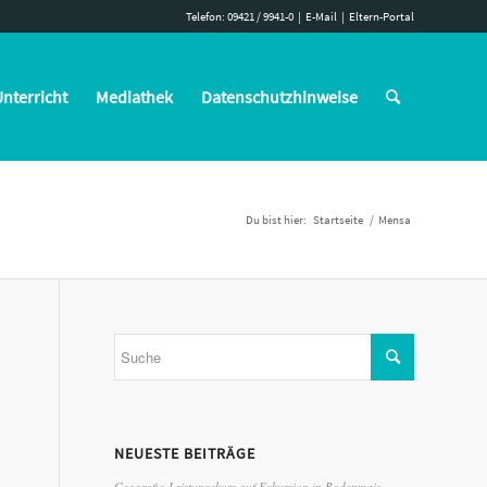
Telefon: 09421 / 9941-0
|
E-Mail
|
Eltern-Portal
nterricht
Mediathek
Datenschutzhinweise
Du bist hier:
Startseite
/
Mensa
NEUESTE BEITRÄGE
Geografie-Leistungskurs auf Exkursion in Bodenmais