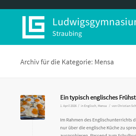
Archiv für die Kategorie: Mensa
Ein typisch englisches Frühs
/
/
1. April 2026
in
Englisch
,
Mensa
von
Christian Sc
Im Rahmen des Englischunterrichts du
nur über die englische Küche zu spre
ausprobieren. Passend zum Schulbuch