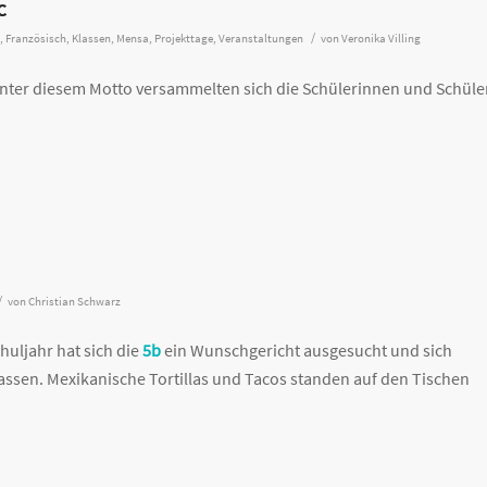
c
/
,
Französisch
,
Klassen
,
Mensa
,
Projekttage
,
Veranstaltungen
von
Veronika Villing
unter diesem Motto versammelten sich die Schülerinnen und Schüle
/
von
Christian Schwarz
huljahr hat sich die
5b
ein Wunschgericht ausgesucht und sich
ssen. Mexikanische Tortillas und Tacos standen auf den Tischen