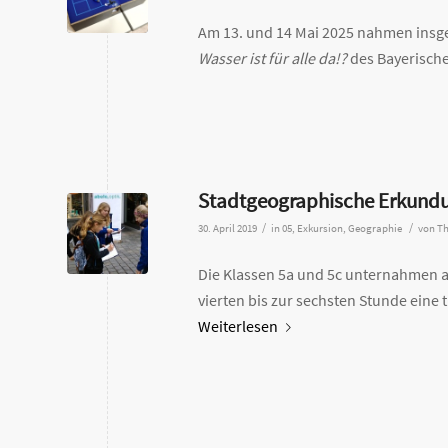
Am 13. und 14 Mai 2025 nahmen insge
Wasser ist für alle da!?
des Bayerische
Stadtgeographische Erkundu
/
/
30. April 2019
in
05
,
Exkursion
,
Geographie
von
Th
Die Klassen 5a und 5c unternahmen a
vierten bis zur sechsten Stunde eine
Weiterlesen