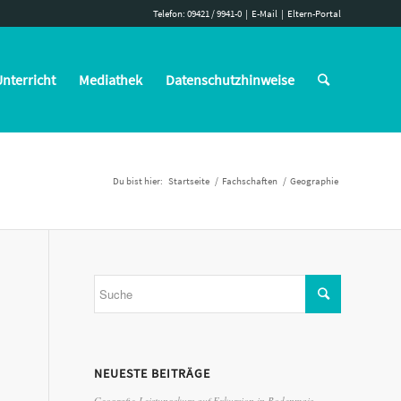
Telefon: 09421 / 9941-0
|
E-Mail
|
Eltern-Portal
nterricht
Mediathek
Datenschutzhinweise
Du bist hier:
Startseite
/
Fachschaften
/
Geographie
NEUESTE BEITRÄGE
Geografie-Leistungskurs auf Exkursion in Bodenmais