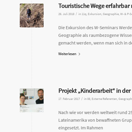
Touristische Wege erfahrba
/
26. Juli 2018
in
11q
,
Exkursion
,
Geographie
,
W- & P-
Die Exkursion des W-Seminars Werden
Geographie als raumbezogene Wissen
gemacht werden, wenn man sich in de
Weiterlesen
Projekt „Kinderarbeit“ in der
/
17. Februar 2017
in
08
,
Externe Referenten
,
Geograph
Nach wie vor werden weltweit rund 25
Lateinamerika von bewaffneten Gru
eingesetzt. Im Rahmen