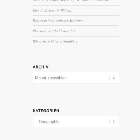
Eine Floß-Story in Bildern
Besuch in der Attenkofer Akademie
Planspiel zur EU-Klimapolitik
Römische Schätze in Straubing
ARCHIV
KATEGORIEN
Kategorien