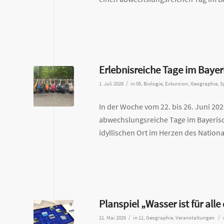
Erlebnisreiche Tage im Bayer
/
1. Juli 2026
in
05
,
Biologie
,
Exkursion
,
Geographie
,
S
In der Woche vom 22. bis 26. Juni 20
abwechslungsreiche Tage im Bayerisc
idyllischen Ort im Herzen des Nation
Planspiel „Wasser ist für alle
/
/
21. Mai 2025
in
11
,
Geographie
,
Veranstaltungen