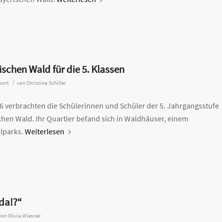
ischen Wald für die 5. Klassen
/
port
von
​Christina Schiller
26 verbrachten die Schülerinnen und Schüler der 5. Jahrgangsstufe
hen Wald. Ihr Quartier befand sich in Waldhäuser, einem
alparks.
Weiterlesen
 da!?“
von
Olivia Wiesner