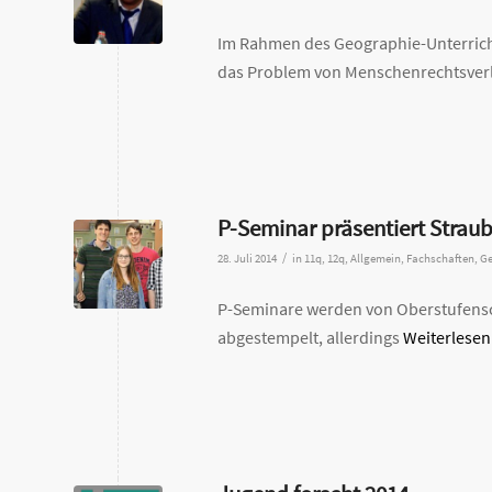
Im Rahmen des Geographie-Unterrichts
das Problem von Menschenrechtsverl
P-Seminar präsentiert Strau
/
28. Juli 2014
in
11q
,
12q
,
Allgemein
,
Fachschaften
,
Ge
P-Seminare werden von Oberstufensc
abgestempelt, allerdings
Weiterlesen