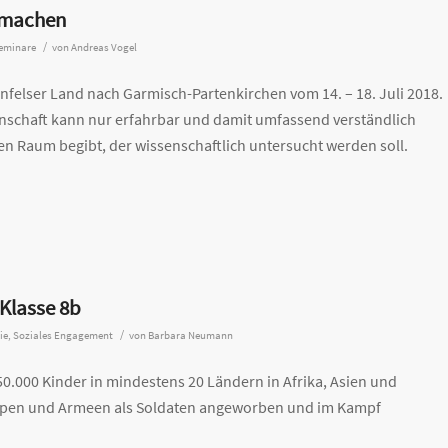
r machen
/
Seminare
von
Andreas Vogel
felser Land nach Garmisch-Partenkirchen vom 14. – 18. Juli 2018.
schaft kann nur erfahrbar und damit umfassend verständlich
n Raum begibt, der wissenschaftlich untersucht werden soll.
 Klasse 8b
/
ie
,
Soziales Engagement
von
Barbara Neumann
0.000 Kinder in mindestens 20 Ländern in Afrika, Asien und
ppen und Armeen als Soldaten angeworben und im Kampf