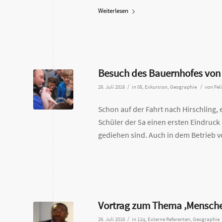
Weiterlesen
Besuch des Bauernhofes von 
/
/
26. Juli 2016
in
05
,
Exkursion
,
Geographie
von
Fel
Schon auf der Fahrt nach Hirschling
Schüler der 5a einen ersten Eindruck
gediehen sind. Auch in dem Betrieb v
Vortrag zum Thema ‚Menschen
/
26. Juli 2016
in
11q
,
Externe Referenten
,
Geographie