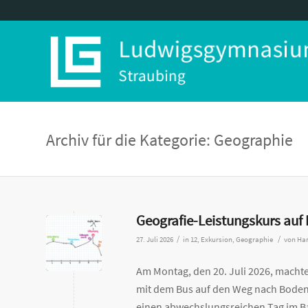
Archiv für die Kategorie: Geographie
Geografie-Leistungskurs auf
/
/
27. Juli 2026
in
12
,
Exkursion
,
Geographie
von
Han
Am Montag, den 20. Juli 2026, macht
mit dem Bus auf den Weg nach Bodenm
einen abwechslungsreichen Tag im B