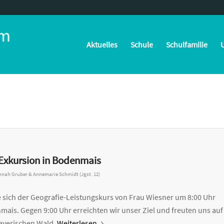
Aktuelles
Schule
Schulfamilie
U
 Exkursion in Bodenmais
nah Gruber & Annemarie Schmidt (Jgst. 12)
e sich der Geografie-Leistungskurs von Frau Wiesner um 8:00 Uhr
ais. Gegen 9:00 Uhr erreichten wir unser Ziel und freuten uns auf
ayerischen Wald.
Weiterlesen