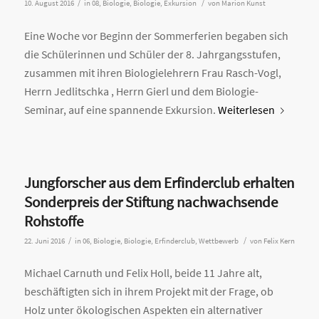
/
/
10. August 2016
in
08
,
Biologie
,
Biologie
,
Exkursion
von
Marion Kunst
Eine Woche vor Beginn der Sommerferien begaben sich
die Schülerinnen und Schüler der 8. Jahrgangsstufen,
zusammen mit ihren Biologielehrern Frau Rasch-Vogl,
Herrn Jedlitschka , Herrn Gierl und dem Biologie-
Seminar, auf eine spannende Exkursion.
Weiterlesen
Jungforscher aus dem Erfinderclub erhalten
Sonderpreis der Stiftung nachwachsende
Rohstoffe
/
/
22. Juni 2016
in
06
,
Biologie
,
Biologie
,
Erfinderclub
,
Wettbewerb
von
Felix Kern
Michael Carnuth und Felix Holl, beide 11 Jahre alt,
beschäftigten sich in ihrem Projekt mit der Frage, ob
Holz unter ökologischen Aspekten ein alternativer