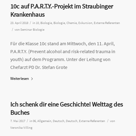
10c auf P.A.R.T.Y.-Projekt im Straubinger
Krankenhaus
/
23. April 2018
in
10
,
Biologie
,
Biologie
,
Chemie
,
Exkursion
,
Externe Referenten
/
von
Seminar Biologie
Für die Klasse 10c stand am Mittwoch, den 11. April,
P.A.R.T.Y. (Prevent alcohol and risk-related trauma in
youth) auf dem Programm. Unter der Leitung von
Chefarzt PD Dr. Stefan Grote
Weiterlesen
Ich schenk dir eine Geschichte! Welttag des
Buches
/
/
7. Mai 2017
in
06
,
Allgemein
,
Deutsch
,
Deutsch
,
Externe Referenten
von
Veronika Villing