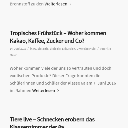
Brennstoff zu den
Weiterlesen
Tropisches Frühstück – Woher kommen
Kakao, Kaffee, Zucker und Co?
/
/
14. Juni 2016
in
06
,
Biologie
,
Biologie
,
Exkursion
,
Umweltschule
von
Filip
Meier
Woher kommen viele der uns so vertrauten und doch
exotischen Produkte? Dieser Frage konnten die
Schülerinnen und Schüler der Klasse 6a am 7. Juni 2016
im Rahmen
Weiterlesen
Tiere live – Schnecken erobern das
Klassenzimmer der 8a