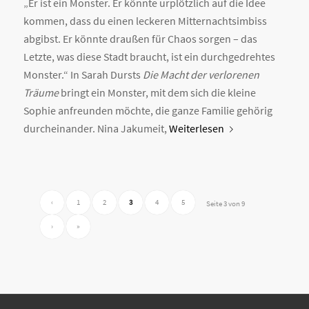
„Er ist ein Monster. Er könnte urplötzlich auf die Idee
kommen, dass du einen leckeren Mitternachtsimbiss
abgibst. Er könnte draußen für Chaos sorgen – das
Letzte, was diese Stadt braucht, ist ein durchgedrehtes
Monster.“ In Sarah Dursts
Die Macht der verlorenen
Träume
bringt ein Monster, mit dem sich die kleine
Sophie anfreunden möchte, die ganze Familie gehörig
durcheinander. Nina Jakumeit,
Weiterlesen
‹
1
2
3
4
5
Seite 3 von 9
›
»