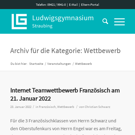
Telefon: 09421 / 9941-0
|
E-Mail
|
Eltern-Portal
Archiv für die Kategorie: Wettbewerb
Du bist hier:
Startseite
/
Veranstaltungen
/
Wettbewerb
Internet Teamwettbewerb Französisch am
21. Januar 2022
/
/
23. Januar 2022
in
Französisch
,
Wettbewerb
von
Christian Schwarz
Für die 3 Französischklassen von Herrn Schwarz und
den Oberstufenkurs von Herrn Engel war es am Freitag,