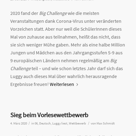
2020 fand der
Big Challenge
wie die meisten
Veranstaltungen dank Corona-Virus unter veränderten
Vorzeichen statt. Aber nur weil die SchülerInnen dieses
Mal von zuhause aus teilnahmen, heißt das nicht, dass
sie sich weniger Mühe gaben. Mehr als eine halbe Million
Jungen und Mädchen aus den Jahrgangsstufen 5-9 aus
9 europäischen Ländern nehmen regelmäßig am
Big
Challenge
teil – und wie schon letztes Jahr darf sich das
Luggy auch dieses Mal über wahrlich herausragende
Ergebnisse freuen!
Weiterlesen
Sieg beim Vorlesewettbewerb
/
/
4. März 2020
in
06
,
Deutsch
,
Luggy liest
,
Wettbewerb
von
Max Schmidt