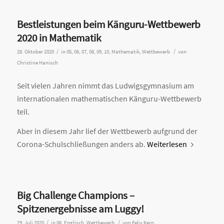
Bestleistungen beim Känguru-Wettbewerb
2020 in Mathematik
/
/
28. Oktober 2020
in
05
,
06
,
07
,
08
,
09
,
10
,
Mathematik
,
Wettbewerb
von
Christine Hanisch
Seit vielen Jahren nimmt das Ludwigsgymnasium am
internationalen mathematischen Känguru-Wettbewerb
teil.
Aber in diesem Jahr lief der Wettbewerb aufgrund der
Corona-Schulschließungen anders ab.
Weiterlesen
Big Challenge Champions –
Spitzenergebnisse am Luggy!
/
/
29. Juli 2020
in
06
,
Englisch
,
Wettbewerb
von
Felix Kern