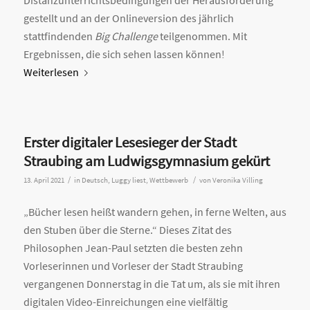
gestellt und an der Onlineversion des jährlich
stattfindenden
Big Challenge
teilgenommen. Mit
Ergebnissen, die sich sehen lassen können!
Weiterlesen
Erster digitaler Lesesieger der Stadt
Straubing am Ludwigsgymnasium gekürt
/
/
13. April 2021
in
Deutsch
,
Luggy liest
,
Wettbewerb
von
Veronika Villing
„Bücher lesen heißt wandern gehen, in ferne Welten, aus
den Stuben über die Sterne.“ Dieses Zitat des
Philosophen Jean-Paul setzten die besten zehn
Vorleserinnen und Vorleser der Stadt Straubing
vergangenen Donnerstag in die Tat um, als sie mit ihren
digitalen Video-Einreichungen eine vielfältig