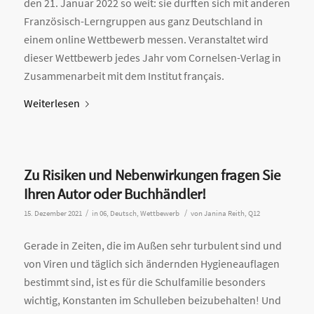
den 21. Januar 2022 so weit: sie durften sich mit anderen
Französisch-Lerngruppen aus ganz Deutschland in
einem online Wettbewerb messen. Veranstaltet wird
dieser Wettbewerb jedes Jahr vom Cornelsen-Verlag in
Zusammenarbeit mit dem Institut français.
Weiterlesen
Zu Risiken und Nebenwirkungen fragen Sie
Ihren Autor oder Buchhändler!
/
/
15. Dezember 2021
in
06
,
Deutsch
,
Wettbewerb
von
Janina Reith, Q12
Gerade in Zeiten, die im Außen sehr turbulent sind und
von Viren und täglich sich ändernden Hygieneauflagen
bestimmt sind, ist es für die Schulfamilie besonders
wichtig, Konstanten im Schulleben beizubehalten! Und