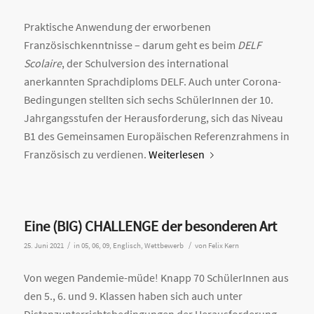
Praktische Anwendung der erworbenen
Französischkenntnisse – darum geht es beim
DELF
Scolaire
, der Schulversion des international
anerkannten Sprachdiploms DELF. Auch unter Corona-
Bedingungen stellten sich sechs SchülerInnen der 10.
Jahrgangsstufen der Herausforderung, sich das Niveau
B1 des Gemeinsamen Europäischen Referenzrahmens in
Französisch zu verdienen.
Weiterlesen
Eine (BIG) CHALLENGE der besonderen Art
/
/
25. Juni 2021
in
05
,
06
,
09
,
Englisch
,
Wettbewerb
von
Felix Kern
Von wegen Pandemie-müde! Knapp 70 SchülerInnen aus
den 5., 6. und 9. Klassen haben sich auch unter
Distanzunterrichtsbedingungen der Herausforderung